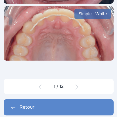
Simple - White
1
/
12
Retour