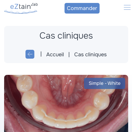
Commander
Cas cliniques
La contention eZtain
Praticiens
Accueil
Cas cliniques
Patient
Témoignages
Simple - White
Contact
Blog
Connexion