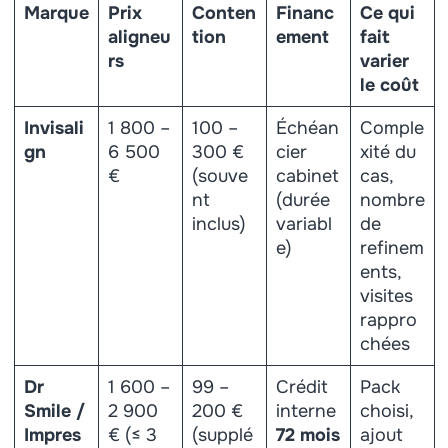
Marque
Prix
Conten
Financ
Ce qui
aligneu
tion
ement
fait
rs
varier
le coût
Invisali
1 800 –
100 –
Échéan
Comple
gn
6 500
300 €
cier
xité du
€
(souve
cabinet
cas,
nt
(durée
nombre
inclus)
variabl
de
e)
refinem
ents,
visites
rappro
chées
Dr
1 600 –
99 –
Crédit
Pack
Smile /
2 900
200 €
interne
choisi,
Impres
€ (≤ 3
(supplé
72 mois
ajout