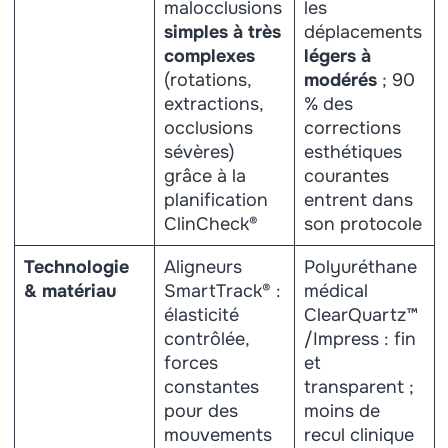
malocclusions
les
simples à très
déplacements
complexes
légers à
(rotations,
modérés
; 90
extractions,
% des
occlusions
corrections
sévères)
esthétiques
grâce à la
courantes
planification
entrent dans
ClinCheck®
son protocole
Technologie
Aligneurs
Polyuréthane
& matériau
SmartTrack® :
médical
élasticité
ClearQuartz™
contrôlée,
/Impress : fin
forces
et
constantes
transparent ;
pour des
moins de
mouvements
recul clinique