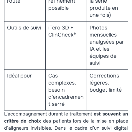
route
refinement
la série
possible
produite en
Non
Oui
une fois)
Outils de suivi
iTero 3D +
Photos
ClinCheck®
mensuelles
analysées par
IA et les
équipes de
suivi
Idéal pour
Cas
Corrections
complexes,
légères,
besoin
budget limité
d’encadremen
t serré
L’accompagnement durant le traitement
est souvent un
critère de choix
des patients lors de la mise en place
d’aligneurs invisibles. Dans le cadre d’un suivi digital