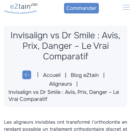
Commander
Invisalign vs Dr Smile : Avis,
La contention eZtain
Prix, Danger – Le Vrai
Praticiens
Comparatif
Patient
Accueil
Blog eZtain
Témoignages
Aligneurs
Invisalign vs Dr Smile : Avis, Prix, Danger – Le
Vrai Comparatif
Contact
Blog
Les aligneurs invisibles ont transformé l’orthodontie en
rendant possible un traitement orthodontaire discret et
Connexion