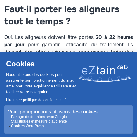
Faut‑il porter les aligneurs
tout le temps ?
Oui. Les aligneurs doivent être portés
20 à 22 heures
par jour
pour garantir l’efficacité du traitement. Ils
doivent être retirés uniquement pour manger, boire des
boissons chaudes et se brosser les dents. Une mauvaise
discipline allonge la durée du traitement.
Peut‑on manger avec les
aligneurs ?
Non. Les aligneurs doivent être retirés avant chaque
repas ou boisson chaude, puis replacés après un
brossage et un rinçage. Manger avec risque de
déformer les gouttières et de tacher le plastique.