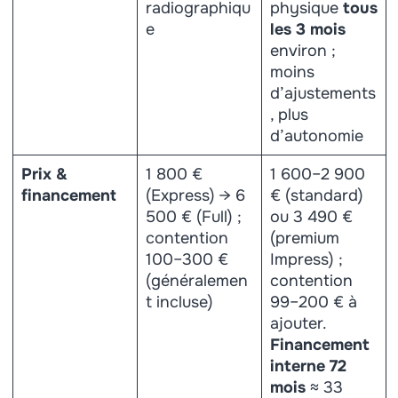
radiographiqu
physique
tous
e
les 3 mois
environ ;
moins
d’ajustements
, plus
d’autonomie
Prix &
1 800 €
1 600–2 900
financement
(Express) → 6
€ (standard)
500 € (Full) ;
ou 3 490 €
contention
(premium
100–300 €
Impress) ;
(généralemen
contention
t incluse)
99–200 € à
ajouter.
Financement
interne 72
mois
≈ 33