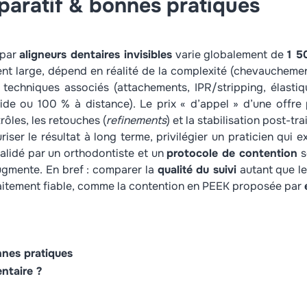
paratif & bonnes pratiques
 par
aligneurs dentaires invisibles
varie globalement de
1 5
ment large, dépend en réalité de la complexité (chevaucheme
techniques associés (attachements, IPR/stripping, élastiq
ide ou 100 % à distance). Le prix « d’appel » d’une offre p
trôles, les retouches (
refinements
) et la stabilisation post-tr
iser le résultat à long terme, privilégier un praticien qui 
alidé par un orthodontiste et un
protocole de contention
s
ugmente. En bref : comparer la
qualité du suivi
autant que le 
raitement fiable, comme la contention en PEEK proposée par
nnes pratiques
ntaire ?