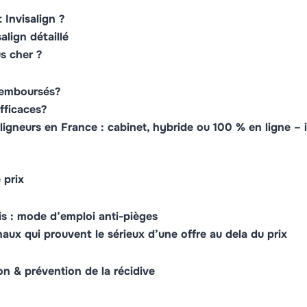
 Invisalign ?
salign détaillé
us cher ?
 remboursés?
fficaces?
igneurs en France : cabinet, hybride ou 100 % en ligne – i
 prix
ris : mode d’emploi anti-pièges
naux qui prouvent le sérieux d’une offre au dela du prix
ion & prévention de la récidive