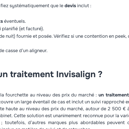
rifiez systématiquement que le
devis
inclut :
Non
Oui
ts
éventuels.
 planifié (et facturé).
 de nuit) fournie et posée. Vérifiez si une contention en peek, 
e casse d’un aligneur.
un traitement Invisalign ?
e la fourchette au niveau des prix du marché :
un traitemen
 couvre un large éventail de cas et inclut un suivi rapproché e
ette haute au niveau des prix du marché, autour de 2 500 € 
binet. Cette solution est unanimement reconnue pour la variét
 toutefois, d’autres marques plus abordables peuvent co